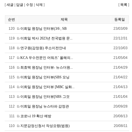
[
새글
|
답글
|
수정
|
삭제
]
[
목록
]
순번
제목
등록일
120
이희일 원장님 인터뷰(3/6 ; SB
23/03/09
119
이희일 박사 2023년 전국법원 문
...
22/12/31
118
연구원(감정원) 주소이전안내
22/10/03
117
KCA 우수전문인 어워즈’ 올해의
...
21/05/04
116
최효택 원장님 인터뷰- 뉴스더원
...
21/04/29
115
이희일 원장님 인터뷰(SBS 모닝
21/04/22
114
이희일 원장님 인터뷰 [MBC 실화
...
21/04/13
113
이희일 원장님 인터뷰[SBS 그것
21/01/04
112
이희일 원장님 뉴스타파 감정관
20/09/28
111
코로나 19 확산 예방
20/08/13
110
지문감정신청서 작성요령(법원)
20/08/11