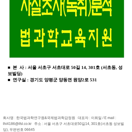
■
본 사 : 서울 서초구 서초대로 50길 14, 301호 (서초동, 성
보빌딩)
■
연구실 : 경기도 양평군 양동면 원양2로 531
회사명 : 한국법과학연구원&국제법과학감정원
대표자 : 이희일 / E mail :
lhi4186@ifsl.co.kr
주소 : 서울 서초구 서초대로50길14, 301호(서초동 성보빌
딩), 우편번호 06645